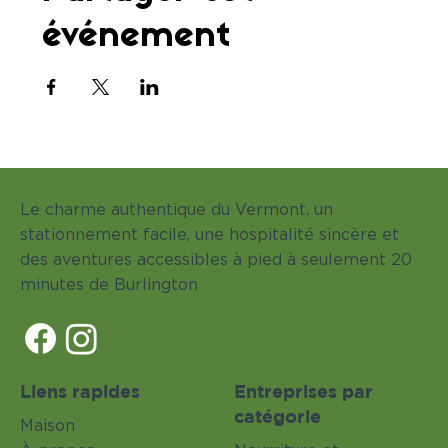
événement
Le charme authentique du Vermont, un
stationnement facile, une hospitalité sincère et
des aventures accessibles à pied à seulement 20
minutes de Burlington
Liens rapides
Entreprises par
catégorie
Maison