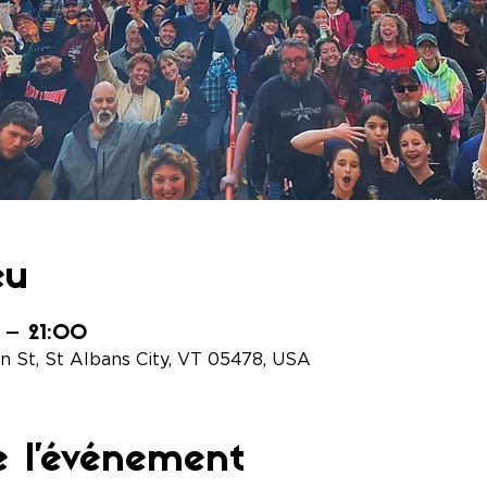
eu
 – 21:00
 St, St Albans City, VT 05478, USA
e l'événement