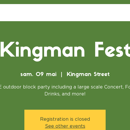
Kingman Fes
sam. 09 mai
  |  
Kingman Street
 outdoor block party including a large scale Concert, F
Drinks, and more!
Registration is closed
See other events