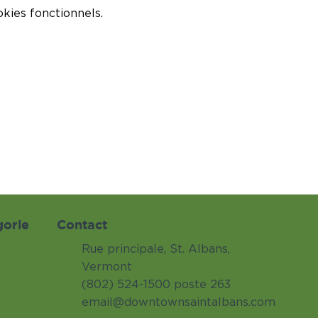
kies fonctionnels.
gorie
Contact
Rue principale, St. Albans,
Vermont
(802) 524-1500 poste 263
email@downtownsaintalbans.com