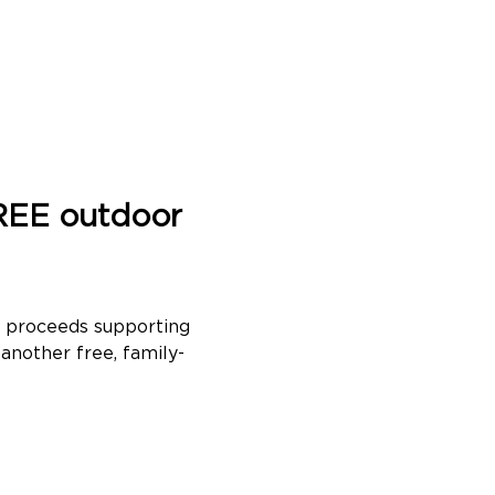
FREE outdoor 
t proceeds supporting 
another free, family-