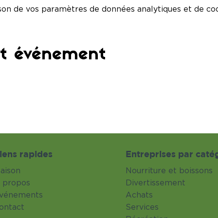
son de vos paramètres de données analytiques et de coo
et événement
iens rapides
Entreprises par caté
aison
Nourriture et boissons
 propos
Divertissement
vénements
Achats
ontact
Services