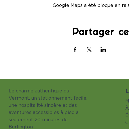
Google Maps a été bloqué en rai
Partager c
L
Le charme authentique du
Vermont, un stationnement facile,
M
une hospitalité sincère et des
À
aventures accessibles à pied à
É
seulement 20 minutes de
C
Burlington