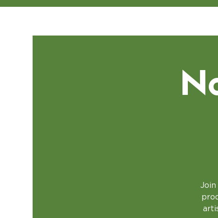
No
Join
prod
art