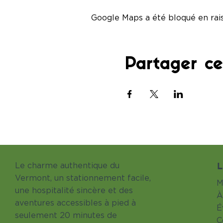
Google Maps a été bloqué en rai
Partager c
L
Le charme authentique du
Vermont, un stationnement facile,
M
une hospitalité sincère et des
À
aventures accessibles à pied à
É
seulement 20 minutes de
C