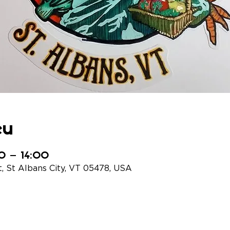
eu
00 – 14:00
t, St Albans City, VT 05478, USA