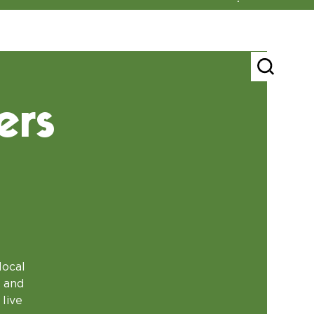
ers
local
s and
live