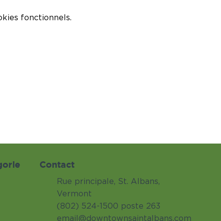
kies fonctionnels.
gorie
Contact
Rue principale, St. Albans,
Vermont
(802) 524-1500 poste 263
email@downtownsaintalbans.com