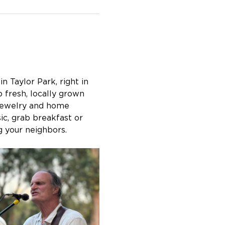
Taylor Park, right in 
fresh, locally grown 
 jewelry and home 
c, grab breakfast or 
g your neighbors. 