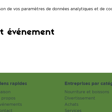
son de vos paramètres de données analytiques et de coo
et événement
iens rapides
Entreprises par caté
aison
Nourriture et boissons
 propos
Divertissement
vénements
Achats
ontact
Services