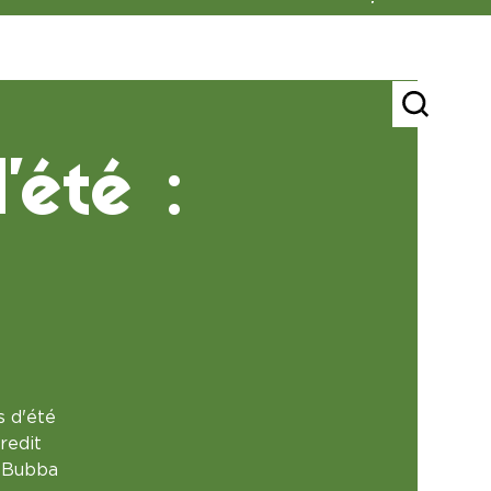
'été :
s d'été
redit
: Bubba