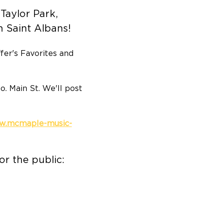
aylor Park, 
 Saint Albans!
er's Favorites and 
. Main St. We'll post 
ww.mcmaple-music-
or the public: