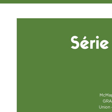
Série
McMapl
GRAT
Union 