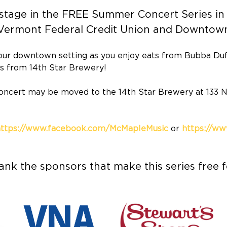
stage in the FREE Summer Concert Series in T
Vermont Federal Credit Union and Downtown
 our downtown setting as you enjoy eats from Bubba Duff
s from 14th Star Brewery!
 concert may be moved to the 14th Star Brewery at 133 No
ttps://www.facebook.com/McMapleMusic
 or 
https://w
ank the sponsors that make this series free f